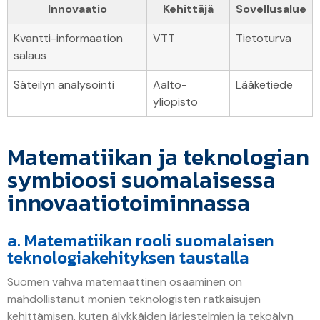
Innovaatio
Kehittäjä
Sovellusalue
Kvantti-informaation
VTT
Tietoturva
salaus
Säteilyn analysointi
Aalto-
Lääketiede
yliopisto
Matematiikan ja teknologian
symbioosi suomalaisessa
innovaatiotoiminnassa
a. Matematiikan rooli suomalaisen
teknologiakehityksen taustalla
Suomen vahva matemaattinen osaaminen on
mahdollistanut monien teknologisten ratkaisujen
kehittämisen, kuten älykkäiden järjestelmien ja tekoälyn