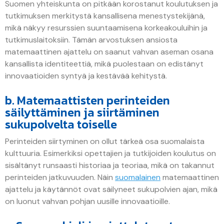
Suomen yhteiskunta on pitkään korostanut koulutuksen ja
tutkimuksen merkitystä kansallisena menestystekijänä,
mikä näkyy resurssien suuntaamisena korkeakouluihin ja
tutkimuslaitoksiin. Tämän arvostuksen ansiosta
matemaattinen ajattelu on saanut vahvan aseman osana
kansallista identiteettiä, mikä puolestaan on edistänyt
innovaatioiden syntyä ja kestävää kehitystä.
b. Matemaattisten perinteiden
säilyttäminen ja siirtäminen
sukupolvelta toiselle
Perinteiden siirtyminen on ollut tärkeä osa suomalaista
kulttuuria. Esimerkiksi opettajien ja tutkijoiden koulutus on
sisältänyt runsaasti historiaa ja teoriaa, mikä on takannut
perinteiden jatkuvuuden. Näin
suomalainen
matemaattinen
ajattelu ja käytännöt ovat säilyneet sukupolvien ajan, mikä
on luonut vahvan pohjan uusille innovaatioille.