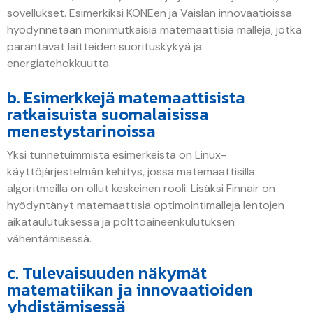
sovellukset. Esimerkiksi KONEen ja Vaislan innovaatioissa
hyödynnetään monimutkaisia matemaattisia malleja, jotka
parantavat laitteiden suorituskykyä ja
energiatehokkuutta.
b. Esimerkkejä matemaattisista
ratkaisuista suomalaisissa
menestystarinoissa
Yksi tunnetuimmista esimerkeistä on Linux-
käyttöjärjestelmän kehitys, jossa matemaattisilla
algoritmeilla on ollut keskeinen rooli. Lisäksi Finnair on
hyödyntänyt matemaattisia optimointimalleja lentojen
aikataulutuksessa ja polttoaineenkulutuksen
vähentämisessä.
c. Tulevaisuuden näkymät
matematiikan ja innovaatioiden
yhdistämisessä