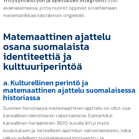
Yritysyhteistyön ja opetuksen integrointi
ovat
avainasemassa, jotta nuoret oppivat soveltamaan
matematiikkaa käytännön ongelmiin.
Matemaattinen ajattelu
osana suomalaista
identiteettiä ja
kulttuuriperintöä
a. Kulturellinen perintö ja
matemaattinen ajattelu suomalaisessa
historiassa
Suomen historiassa matemaattinen ajattelu on ollut osa
kansallisen identiteetin rakentamista. Esimerkiksi
kansallinen herääminen 1800-luvulla liittyi myös
koulutuksen ja tieteellisen ajattelun vahvistamiseen, mikä
näkyy edelleen suomalaisessa innovaatio- ja