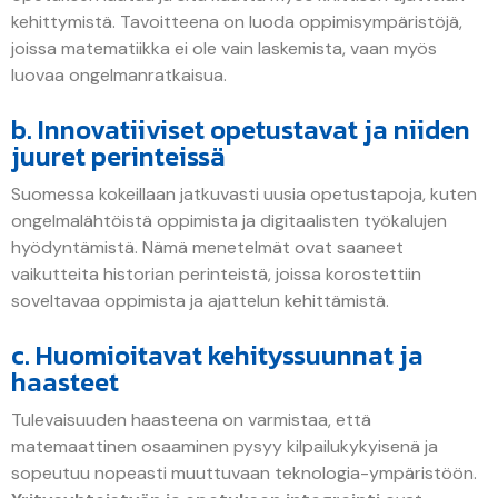
kehittymistä. Tavoitteena on luoda oppimisympäristöjä,
joissa matematiikka ei ole vain laskemista, vaan myös
luovaa ongelmanratkaisua.
b. Innovatiiviset opetustavat ja niiden
juuret perinteissä
Suomessa kokeillaan jatkuvasti uusia opetustapoja, kuten
ongelmalähtöistä oppimista ja digitaalisten työkalujen
hyödyntämistä. Nämä menetelmät ovat saaneet
vaikutteita historian perinteistä, joissa korostettiin
soveltavaa oppimista ja ajattelun kehittämistä.
c. Huomioitavat kehityssuunnat ja
haasteet
Tulevaisuuden haasteena on varmistaa, että
matemaattinen osaaminen pysyy kilpailukykyisenä ja
sopeutuu nopeasti muuttuvaan teknologia-ympäristöön.