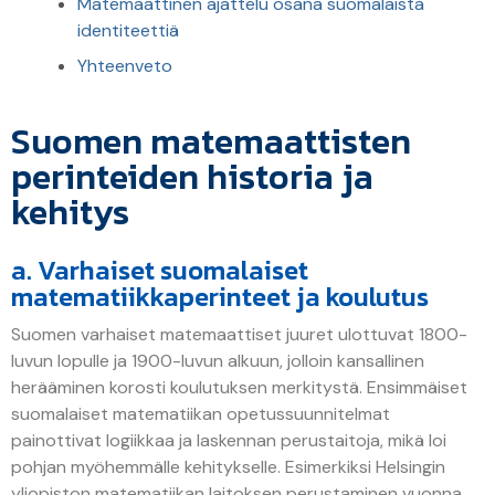
Matemaattinen ajattelu osana suomalaista
identiteettiä
Yhteenveto
Suomen matemaattisten
perinteiden historia ja
kehitys
a. Varhaiset suomalaiset
matematiikkaperinteet ja koulutus
Suomen varhaiset matemaattiset juuret ulottuvat 1800-
luvun lopulle ja 1900-luvun alkuun, jolloin kansallinen
herääminen korosti koulutuksen merkitystä. Ensimmäiset
suomalaiset matematiikan opetussuunnitelmat
painottivat logiikkaa ja laskennan perustaitoja, mikä loi
pohjan myöhemmälle kehitykselle. Esimerkiksi Helsingin
yliopiston matematiikan laitoksen perustaminen vuonna