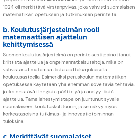
1924 oli merkittävä virstanpylväs, joka vahvisti suomalaisen
matematiikan opetuksen ja tutkimuksen perinteitä.
b. Koulutusjärjestelmän rooli
matemaattisen ajattelun
kehittymisessä
Suomen koulutusjärjestelmä on perinteisesti painottanut
kriittistä ajattelua ja ongelmanratkaisutaitoja, mikä on
vahvistanut matemaattista ajattelua jokaisella
koulutusasteella. Esimerkiksi peruskoulun matematiikan
opetuksessa käytetään yhä enemmän soveltavia tehtäviä,
jotka edistävät loogista päättelyä ja analyyttistä
ajattelua. Tämä lähestymistapa on juurtunut syvälle
suomalaiseen koulutuskulttuuriin, ja se näkyy myös
korkeatasoisina tutkimus- ja innovaatiotoiminnan
tuloksina.
c. Merkittävät suomalaiset