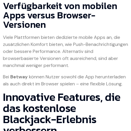
Verfügbarkeit von mobilen
Apps versus Browser-
Versionen
Viele Plattformen bieten dedizierte mobile Apps an, die
zusätzlichen Komfort bieten, wie Push-Benachrichtigungen
oder bessere Performance. Alternativ sind
browserbasierte Versionen oft ausreichend, sind aber
manchmal weniger performant.
Bei
Betway
können Nutzer sowohl die App herunterladen
als auch direkt im Browser spielen – eine flexible Lösung.
Innovative Features, die
das kostenlose
Blackjack-Erlebnis
verbessern