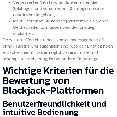
Verbessertes Verständnis: Spieler lernen die
Spielregeln und verschiedene Strategien in einer
risikofreien Umgebung.
Mehr Flexibilität: Sie können jederzeit spielen, ohne
Geld aufladen zu müssen, was den Einstieg
erleichtert.
Ein weiterer Vorteil ist, dass kostenlose Angebote oft
ohne Registrierung zugänglich sind, was den Einstieg noch
einfacher macht. Das ermöglicht eine schnelle und
unkomplizierte Nutzung, insbesondere für Neulinge.
Wichtige Kriterien für die
Bewertung von
Blackjack-Plattformen
Benutzerfreundlichkeit und
intuitive Bedienung