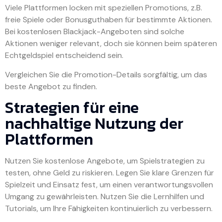
Viele Plattformen locken mit speziellen Promotions, z.B.
freie Spiele oder Bonusguthaben für bestimmte Aktionen.
Bei kostenlosen Blackjack-Angeboten sind solche
Aktionen weniger relevant, doch sie können beim späteren
Echtgeldspiel entscheidend sein.
Vergleichen Sie die Promotion-Details sorgfältig, um das
beste Angebot zu finden.
Strategien für eine
nachhaltige Nutzung der
Plattformen
Nutzen Sie kostenlose Angebote, um Spielstrategien zu
testen, ohne Geld zu riskieren. Legen Sie klare Grenzen für
Spielzeit und Einsatz fest, um einen verantwortungsvollen
Umgang zu gewährleisten. Nutzen Sie die Lernhilfen und
Tutorials, um Ihre Fähigkeiten kontinuierlich zu verbessern.