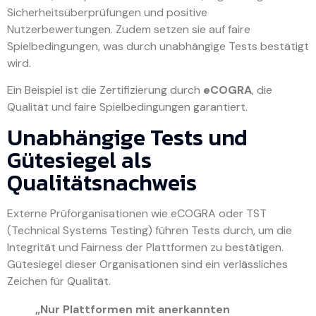
Sicherheitsüberprüfungen und positive
Nutzerbewertungen. Zudem setzen sie auf faire
Spielbedingungen, was durch unabhängige Tests bestätigt
wird.
Ein Beispiel ist die Zertifizierung durch
eCOGRA
, die
Qualität und faire Spielbedingungen garantiert.
Unabhängige Tests und
Gütesiegel als
Qualitätsnachweis
Externe Prüforganisationen wie eCOGRA oder TST
(Technical Systems Testing) führen Tests durch, um die
Integrität und Fairness der Plattformen zu bestätigen.
Gütesiegel dieser Organisationen sind ein verlässliches
Zeichen für Qualität.
„Nur Plattformen mit anerkannten