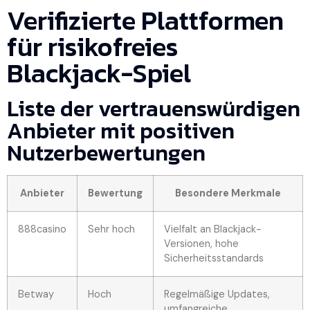
Verifizierte Plattformen
für risikofreies
Blackjack-Spiel
Liste der vertrauenswürdigen
Anbieter mit positiven
Nutzerbewertungen
Anbieter
Bewertung
Besondere Merkmale
888casino
Sehr hoch
Vielfalt an Blackjack-
Versionen, hohe
Sicherheitsstandards
Betway
Hoch
Regelmäßige Updates,
umfangreiche