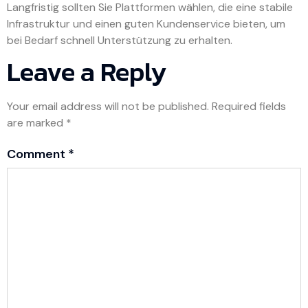
Langfristig sollten Sie Plattformen wählen, die eine stabile
Infrastruktur und einen guten Kundenservice bieten, um
bei Bedarf schnell Unterstützung zu erhalten.
Leave a Reply
Your email address will not be published.
Required fields
are marked
*
Comment
*