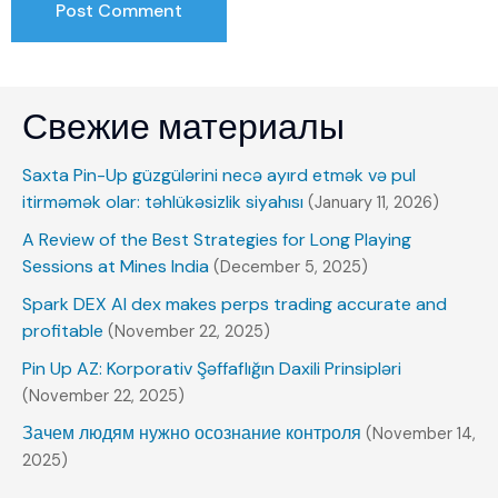
Свежие материалы
Saxta Pin-Up güzgülərini necə ayırd etmək və pul
itirməmək olar: təhlükəsizlik siyahısı
(January 11, 2026)
A Review of the Best Strategies for Long Playing
Sessions at Mines India
(December 5, 2025)
Spark DEX AI dex makes perps trading accurate and
profitable
(November 22, 2025)
Pin Up AZ: Korporativ Şəffaflığın Daxili Prinsipləri
(November 22, 2025)
Зачем людям нужно осознание контроля
(November 14,
2025)