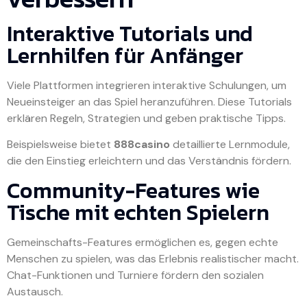
Interaktive Tutorials und
Lernhilfen für Anfänger
Viele Plattformen integrieren interaktive Schulungen, um
Neueinsteiger an das Spiel heranzuführen. Diese Tutorials
erklären Regeln, Strategien und geben praktische Tipps.
Beispielsweise bietet
888casino
detaillierte Lernmodule,
die den Einstieg erleichtern und das Verständnis fördern.
Community-Features wie
Tische mit echten Spielern
Gemeinschafts-Features ermöglichen es, gegen echte
Menschen zu spielen, was das Erlebnis realistischer macht.
Chat-Funktionen und Turniere fördern den sozialen
Austausch.