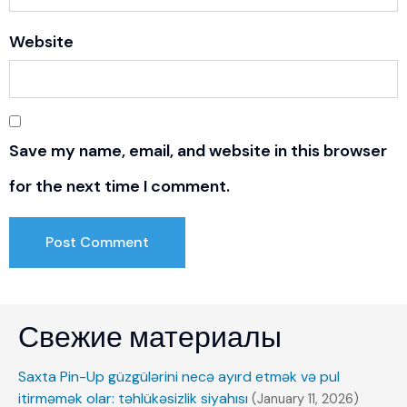
Website
Save my name, email, and website in this browser
for the next time I comment.
Свежие материалы
Saxta Pin-Up güzgülərini necə ayırd etmək və pul
itirməmək olar: təhlükəsizlik siyahısı
(January 11, 2026)