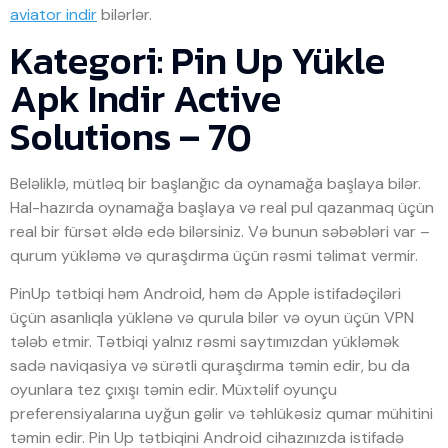
aviator indir
bilərlər.
Kategori: Pin Up Yükle
Apk Indir Active
Solutions – 70
Beləliklə, mütləq bir başlanğıc da oynamağa başlaya bilər.
Hal-hazırda oynamağa başlaya və real pul qazanmaq üçün
real bir fürsət əldə edə bilərsiniz. Və bunun səbəbləri var –
qurum yükləmə və quraşdırma üçün rəsmi təlimat vermir.
PinUp tətbiqi həm Android, həm də Apple istifadəçiləri
üçün asanlıqla yüklənə və qurula bilər və oyun üçün VPN
tələb etmir. Tətbiqi yalnız rəsmi saytımızdan yükləmək
sadə naviqasiya və sürətli quraşdırma təmin edir, bu da
oyunlara tez çıxışı təmin edir. Müxtəlif oyunçu
preferensiyalarına uyğun gəlir və təhlükəsiz qumar mühitini
təmin edir. Pin Up tətbiqini Android cihazınızda istifadə