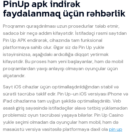
PinUp apk indirək
faydalanmaq üçün rəhbərlik
Proqramın quraşdırılması uzun prosedurlar tələb etmir,
sadəcə bir neçə addım kifayətdir. İstifadəçi rəsmi saytdan
Pin Up APK endirərək, cihazında tam funksional
platformaya sahib olur. Əgər siz də Pin Up yukle
istəyirsinizsə, aşağıdakı ardıcıllığa diqqət yetirmək
kifayətdir. Bu proses həm yeni başlayanlar, həm də mobil
proqramlardan yaxşı anlayışı olmayan oyunçular üçün
əlçatandır.
Sayt iOS cihazlar üçün optimallaşdırıldığından stabil və
sürətli təcrübə təklif edir. Pin Up-un iOS versiyası iPhone və
iPad cihazlarına tam uyğun şəkildə optimallaşdırılıb. Veb
əsaslı giriş sayəsində istifadəçilər əlavə tətbiq yükləmədən
problemsiz oyun təcrübəsi yaşaya bilərlər. Pin Up Casino
yukle seçimi olmadan da oyunçular həm mobil, həm də
masaüstü versiya vasitəsilə platformaya daxil ola
pin up