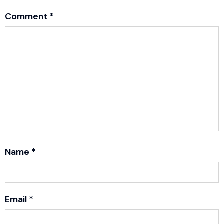
Comment
*
Name
*
Email
*